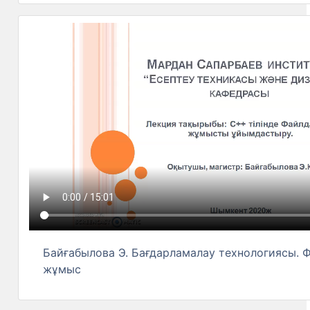
Байғабылова Э. Бағдарламалау технологиясы. 
жұмыс