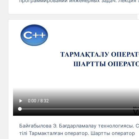
программировании инженерных задач. Лекция 5
Байғабылова Э. Бағдарламалау технологиясы. 
тілі Тармакталған оператор. Шартты оператор