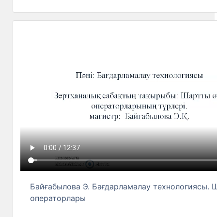
Байғабылова Э. Бағдарламалау технологиясы. 
операторлары