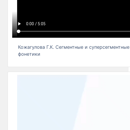
Кожагулова Г.К. Сегментные и суперсегментны
фонетики