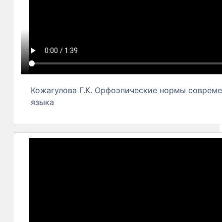
Кожагулова Г.К. Орфоэпические нормы совреме
языка