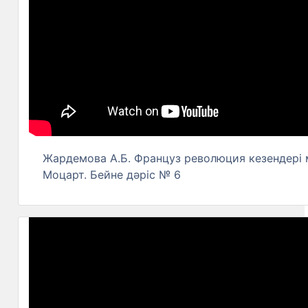
Жардемова А.Б. Француз революция кезендері
Моцарт. Бейне дәріс № 6