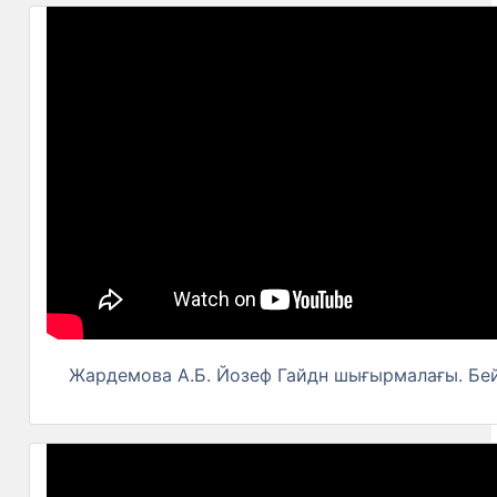
Жардемова А.Б. Йозеф Гайдн шығырмалағы. Бей