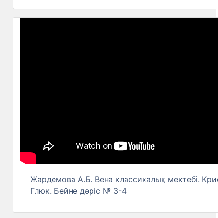
Жардемова А.Б. Вена классикалық мектебі. Кр
Глюк. Бейне дәріс № 3-4