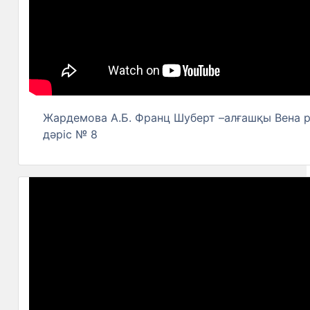
Жардемова А.Б. Франц Шуберт –алғашқы Вена р
дәріс № 8