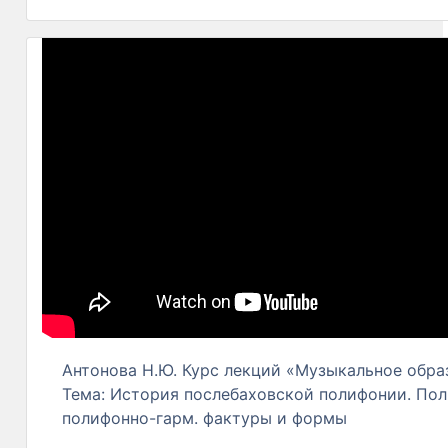
Антонова Н.Ю. Курс лекций «Музыкальное образ
Тема: История послебаховской полифонии. По
полифонно-гарм. фактуры и формы