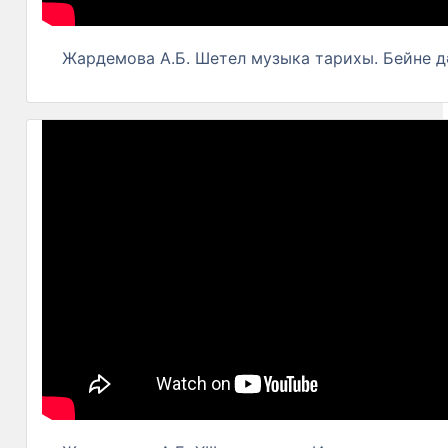
Жардемова А.Б. Шетел музыка тарихы. Бейне д