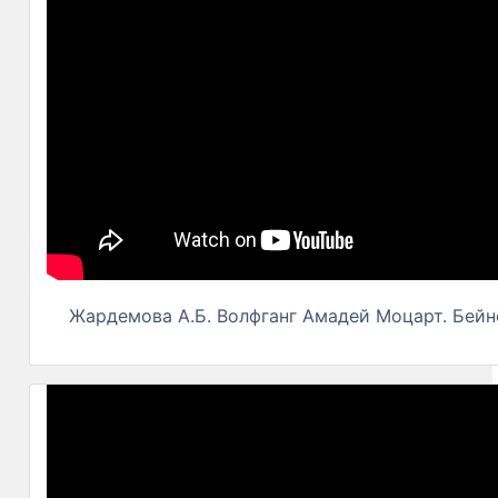
Жардемова А.Б. Волфганг Амадей Моцарт. Бейн