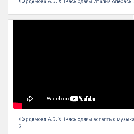
Жардемова А.Б. XIII ғасырдағы Италия операсы.
Жардемова А.Б. XIII ғасырдағы аспаптық музыка
2