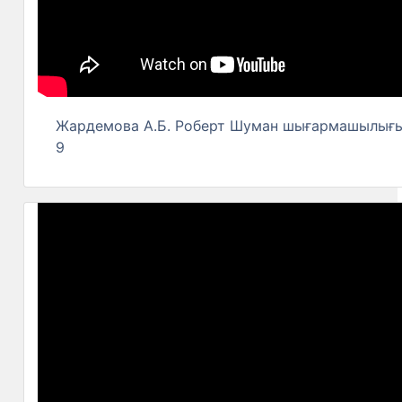
Жардемова А.Б. Роберт Шуман шығармашылығы
9