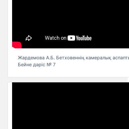
Жардемова А.Б. Бетховеннің камералық аспап
Бейне дәріс № 7