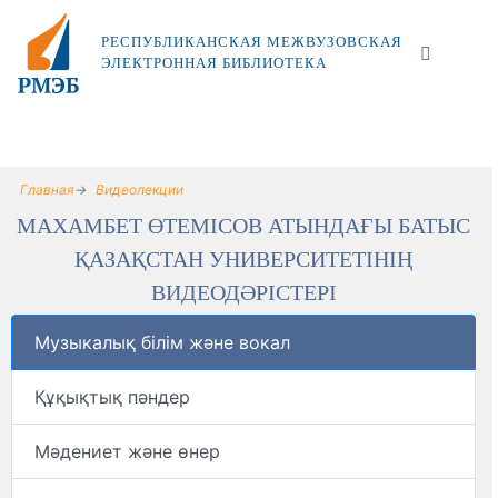
РЕСПУБЛИКАНСКАЯ МЕЖВУЗОВСКАЯ
ЭЛЕКТРОННАЯ БИБЛИОТЕКА
Главная
Видеолекции
МАХАМБЕТ ӨТЕМІСОВ АТЫНДАҒЫ БАТЫС
ҚАЗАҚСТАН УНИВЕРСИТЕТІНІҢ
ВИДЕОДӘРІСТЕРІ
Музыкалық білім және вокал
Құқықтық пәндер
Мәдениет және өнер