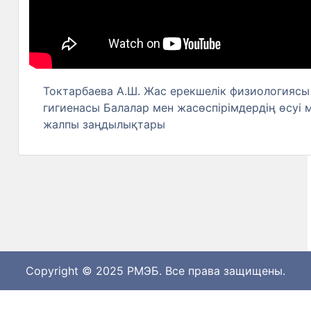
Токтарбаева А.Ш. Жас ерекшелік физиологиясы
гигиенасы Балалар мен жасөспірімдердің өсуі
жалпы заңдылықтары
Copyright © 2025 РМЭБ. Все права защищены.