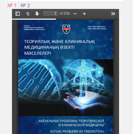
№ 1
№ 2