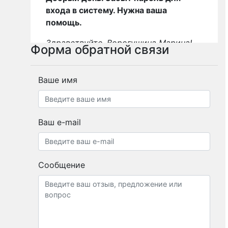
входа в систему. Нужна ваша
помощь.
Здравствуйте, Ворогушина Марина!
Форма обратной связи
Ваш пароль был отправлен на
корпоративную почту. Пожалуйста,
проверьте входящие письма. При
Ваше имя
необходимости вы можете изменить
пароль в личном кабинете, для этого
предусмотрена соответствующая
Ваш e-mail
функция.
Сообщение
Айнагул
(25-06-2026)
забыла пароль