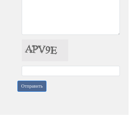
Здравствуйте! Для восстановления
или смены пароля необходим доступ
к корпоративной почте. Пожалуйста,
напишите адрес вашей
корпоративной почты.
Gulnash
(24-06-2026)
Здравствуйте! я зарегистрировалась
данной корпоративной почтой, но не
могу войти. На почту не пришло
письмо с ссылкой, как можно решить
данный вопрос?
Здравствуйте! Ваш аккаунт уже
активирован. Пароль для входа был