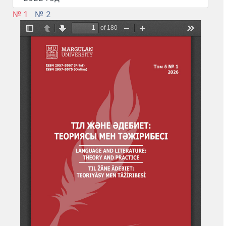
№ 1
№ 2